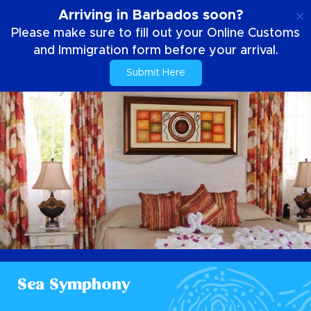
NL
Arriving in Barbados soon?
Please make sure to fill out your Online Customs
and Immigration form before your arrival.
Submit Here
Sea Symphony