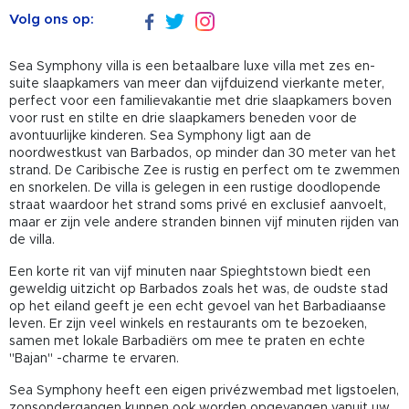
Volg ons op:
Sea Symphony villa is een betaalbare luxe villa met zes en-
suite slaapkamers van meer dan vijfduizend vierkante meter,
perfect voor een familievakantie met drie slaapkamers boven
voor rust en stilte en drie slaapkamers beneden voor de
avontuurlijke kinderen. Sea Symphony ligt aan de
noordwestkust van Barbados, op minder dan 30 meter van het
strand. De Caribische Zee is rustig en perfect om te zwemmen
en snorkelen. De villa is gelegen in een rustige doodlopende
straat waardoor het strand soms privé en exclusief aanvoelt,
maar er zijn vele andere stranden binnen vijf minuten rijden van
de villa.
Een korte rit van vijf minuten naar Spieghtstown biedt een
geweldig uitzicht op Barbados zoals het was, de oudste stad
op het eiland geeft je een echt gevoel van het Barbadiaanse
leven. Er zijn veel winkels en restaurants om te bezoeken,
samen met lokale Barbadiërs om mee te praten en echte
"Bajan" -charme te ervaren.
Sea Symphony heeft een eigen privézwembad met ligstoelen,
zonsondergangen kunnen ook worden opgevangen vanuit uw