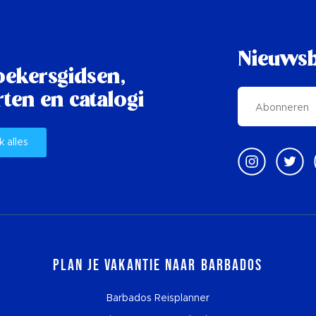
Nieuwsb
oekersgidsen,
ten en catalogi
k alles
Plan je vakantie naar Barbados
Barbados Reisplanner