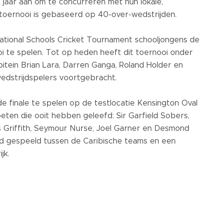
jaar aan om te concurreren met hun lokale,
 toernooi is gebaseerd op 40-over-wedstrijden.
rnational Schools Cricket Tournament schooljongens de
oi te spelen. Tot op heden heeft dit toernooi onder
tein Brian Lara, Darren Ganga, Roland Holder en
wedstrijdspelers voortgebracht.
 finale te spelen op de testlocatie Kensington Oval
eten die ooit hebben geleefd: Sir Garfield Sobers,
es Griffith, Seymour Nurse, Joel Garner en Desmond
ijd gespeeld tussen de Caribische teams en een
jk.