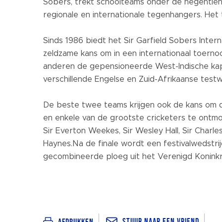
Sobers, trekt schoolteams onder de negentien 
regionale en internationale tegenhangers. Het
Sinds 1986 biedt het Sir Garfield Sobers Inte
zeldzame kans om in een interna
tionaal toerno
anderen de gepensioneerde West-Indische kapi
verschillende Engelse en Zuid-Afrikaanse test
De beste twee teams krijgen ook de kans om de
en enkele van de grootste cricketers te ontmo
Sir Everton Weekes, Sir Wesley Hall, Sir Charl
Haynes.
Na de finale wordt een festivalwedstr
gecombineerde ploeg uit het Verenigd Koninkri
Stuur naar een vriend
Afdrukken