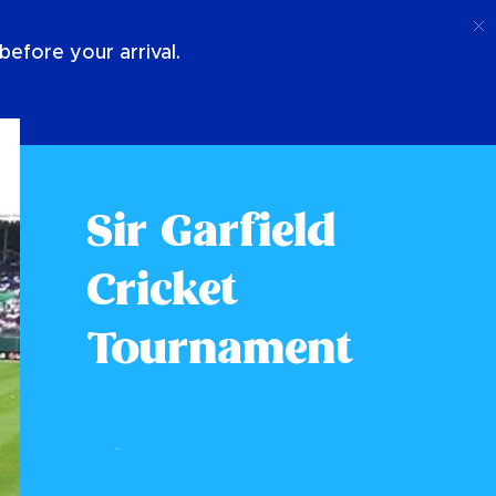
Telefoongesprek
Log In
Over Ons
efore your arrival.
Sir Garfield
Cricket
Tournament