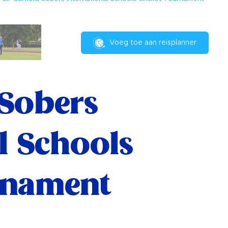
Voeg toe aan reisplanner
 Sobers
l Schools
rnament