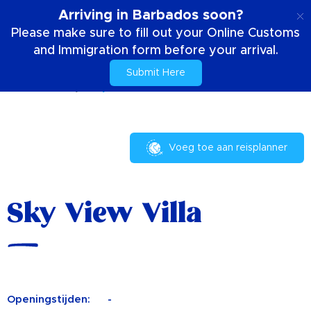
NL
Arriving in Barbados soon?
Please make sure to fill out your Online Customs
and Immigration form before your arrival.
Submit Here
Huis
Uw verblijf
Sky View Villa
Voeg toe aan reisplanner
Sky View Villa
Openingstijden:
-