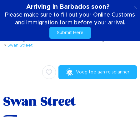
NL
Arriving in Barbados soon?
Please make sure to fill out your Online Customs
and Immigration form before your arrival.
Submit Here
Huis
Dingen om te doen
Geschiedenis en erfgoed
Swan Street
Voeg toe aan reisplanner
Swan Street