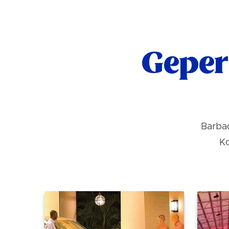
Geper
Barbad
Ko