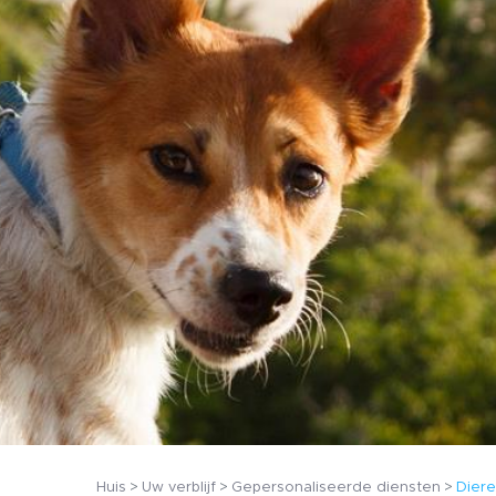
Huis
Uw verblijf
Gepersonaliseerde diensten
Diere