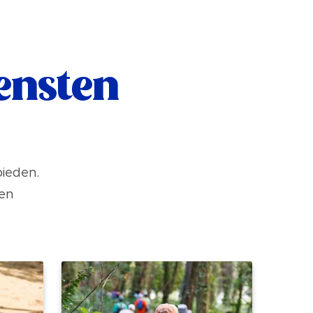
ensten
bieden.
ven