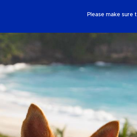
NL
Please make sure t