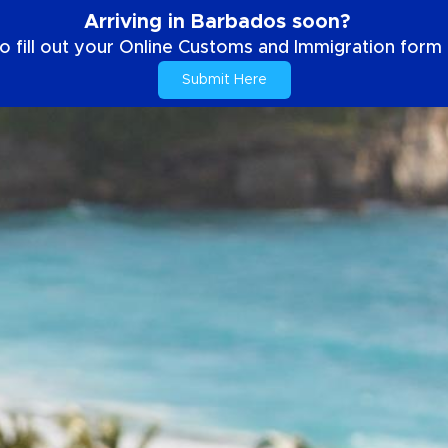
Arriving in Barbados soon?
o fill out your Online Customs and Immigration form b
Submit Here