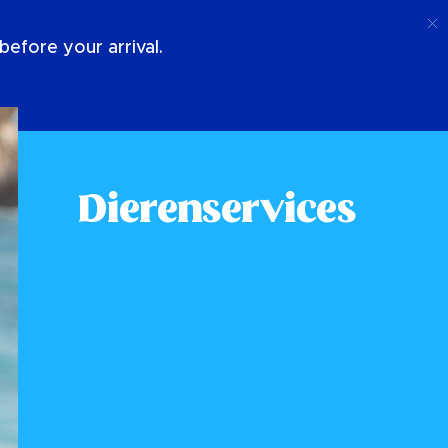
Telefoongesprek
Log In
Over Ons
efore your arrival.
Dierenservices