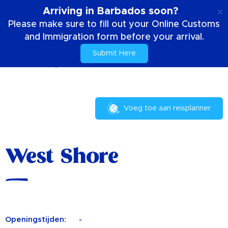
NL
Arriving in Barbados soon?
Please make sure to fill out your Online Customs
and Immigration form before your arrival.
Submit Here
Huis
Uw verblijf
West Shore
Voeg toe aan reisplanner
West Shore
Openingstijden:
-