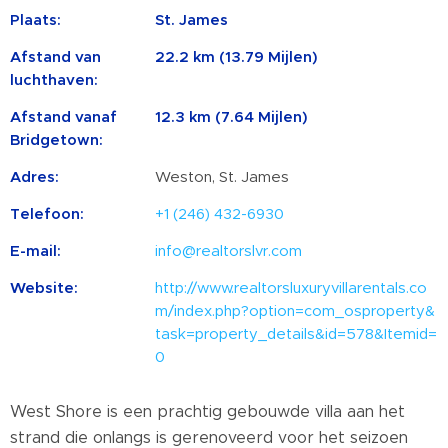
Plaats:
St. James
Afstand van
22.2 km (13.79 Mijlen)
luchthaven:
Afstand vanaf
12.3 km (7.64 Mijlen)
Bridgetown:
Adres:
Weston, St. James
Telefoon:
+1 (246) 432-6930
E-mail:
info@realtorslvr.com
Website:
http://www.realtorsluxuryvillarentals.co
m/index.php?option=com_osproperty&
task=property_details&id=578&Itemid=
0
West Shore is een prachtig gebouwde villa aan het
strand die onlangs is gerenoveerd voor het seizoen