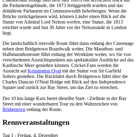
die Parlamentsgebäude, die 1873 fertiggestellt wurden und das
drittälteste Parlament im Commonwealth beherbergen. Wenn die
Brücke zurückgelassen wird, können Läufer einen Blick auf die
Statue von Admiral Lord Nelson werfen, eine Statue, die 1813
errichtet wurde und fast 30 Jahre vor der Nelsonsäule in London
liegt.
Die landschaftlich reizvolle Route führt dann entlang des Careenage
neben dem Bridgetown Boardwalk weiter. Die Marathon- und
Halbmarathonroute führt entlang der Westküste weiter, wo Sie von
verschiedenen Aussichtspunkten aus spektakuläre Ausblicke auf das
Karibische Meer genießen können. Cricket-Fans werden die
Aussicht auf
Kensington Oval
mit der Statue von Sir Garfield
Sobers genießen. Die Rückfahrt durch Bridgetown führt über die
Charles Duncan O'Neal Bridge mit Blick auf den Independence
Square und zurück zur Bay Street, um das Ziel zu erreichen.
Der 10 km lange Kurs bietet dieselbe Start- / Ziellinie in der Bay
Street mit einer wunderbaren Tour zu den Wahrzeichen von
Bridgetown
entlang der Route.
Rennveranstaltungen
Tag 1 - Freitag, 4. Dezember