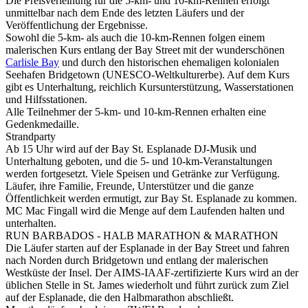
Die Preisverleihung für die 5-km- und 10-km-Rennen erfolgt
unmittelbar nach dem Ende des letzten Läufers und der
Veröffentlichung der Ergebnisse.
Sowohl die 5-km- als auch die 10-km-Rennen folgen einem
malerischen Kurs entlang der Bay Street mit der wunderschönen
Carlisle Bay
und durch den historischen ehemaligen kolonialen
Seehafen Bridgetown (UNESCO-Weltkulturerbe). Auf dem Kurs
gibt es Unterhaltung, reichlich Kursunterstützung, Wasserstationen
und Hilfsstationen.
Alle Teilnehmer der 5-km- und 10-km-Rennen erhalten eine
Gedenkmedaille.
Strandparty
Ab 15 Uhr wird auf der Bay St. Esplanade DJ-Musik und
Unterhaltung geboten, und die 5- und 10-km-Veranstaltungen
werden fortgesetzt. Viele Speisen und Getränke zur Verfügung.
Läufer, ihre Familie, Freunde, Unterstützer und die ganze
Öffentlichkeit werden ermutigt, zur Bay St. Esplanade zu kommen.
MC Mac Fingall wird die Menge auf dem Laufenden halten und
unterhalten.
RUN BARBADOS - HALB MARATHON & MARATHON
Die Läufer starten auf der Esplanade in der Bay Street und fahren
nach Norden durch Bridgetown und entlang der malerischen
Westküste der Insel. Der AIMS-IAAF-zertifizierte Kurs wird an der
üblichen Stelle in St. James wiederholt und führt zurück zum Ziel
auf der Esplanade, die den Halbmarathon abschließt.