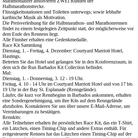
Marathonläufer absolvieren ZWEI Runden der
Halbmarathonstrecke.
Flüssigkeitsstationen und Toiletten unterwegs; sowie lebhafte
karibische Musik als Motivation.
Die Preisverleihung für die Halbmarathon- und Marathonrennen
findet zu einem festgelegten Zeitpunkt statt, der möglicherweise vor
dem Ende des Rennens liegt.
Alle Finisher erhalten eine Gedenkmedaille.
Race Kit Sammlung
Dienstag, 1. - Freitag, 4. Dezember: Courtyard Marriott Hotel,
Hastings.
Betreten Sie das Hotel und gelangen Sie in den Konferenzraum, in
dem sich die Run Barbados Kit Collection befindet.
Mal:
Dienstag, 1. - Donnerstag, 3. 12 - 19 Uhr.
Freitag, 4. 10 - 14 Uhr im Courtyard Marriott Hotel und von 17 bis
19 Uhr in der Bay St. Esplanade (Renngelände).
Läufer, die kurz vor Rennbeginn in Barbados ankommen, erhalten
eine Sondergenehmigung, um ihre Kits auf dem Renngelände
abzuholen. Kontaktieren Sie uns über unsere E-Mail-Adresse, um
Vereinbarungen zu bestätigen.
Rennkits:
Alle Teilnehmer erhalten ihr persönliches Race Kit, das ein T-Shirt,
ein Lätzchen, einen Timing-Chip und andere Extras enthält. Für
zeitgesteuerte Rennen hat das Lätzchen einen Timing-Chip auf der