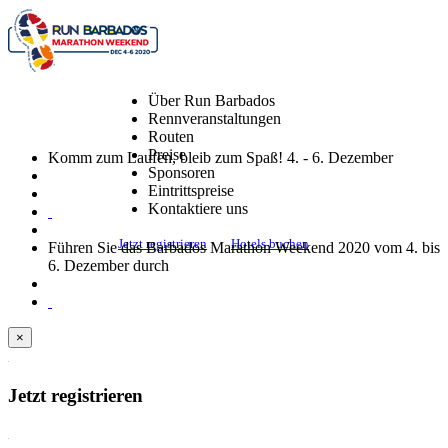
Über Run Barbados
Rennveranstaltungen
Routen
Preise
Komm zum Laufen, bleib zum Spaß! 4. - 6. Dezember
Sponsoren
Eintrittspreise
Kontaktiere uns
Jetzt registrieren
Hotels buchen
Führen Sie das Barbados Marathon Weekend 2020 vom 4. bis
6. Dezember durch
×
Jetzt registrieren