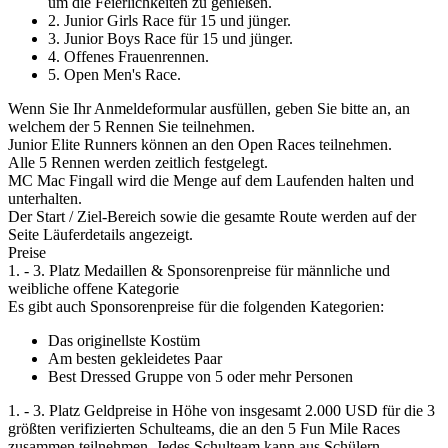
um die Feierlichkeiten zu genießen.
2. Junior Girls Race für 15 und jünger.
3. Junior Boys Race für 15 und jünger.
4. Offenes Frauenrennen.
5. Open Men's Race.
Wenn Sie Ihr Anmeldeformular ausfüllen, geben Sie bitte an, an
welchem der 5 Rennen Sie teilnehmen.
Junior Elite Runners können an den Open Races teilnehmen.
Alle 5 Rennen werden zeitlich festgelegt.
MC Mac Fingall wird die Menge auf dem Laufenden halten und
unterhalten.
Der Start / Ziel-Bereich sowie die gesamte Route werden auf der
Seite Läuferdetails angezeigt.
Preise
1. - 3. Platz Medaillen & Sponsorenpreise für männliche und
weibliche offene Kategorie
Es gibt auch Sponsorenpreise für die folgenden Kategorien:
Das originellste Kostüm
Am besten gekleidetes Paar
Best Dressed Gruppe von 5 oder mehr Personen
1. - 3. Platz Geldpreise in Höhe von insgesamt 2.000 USD für die 3
größten verifizierten Schulteams, die an den 5 Fun Mile Races
zusammen teilnehmen. Jedes Schulteam kann aus Schülern,