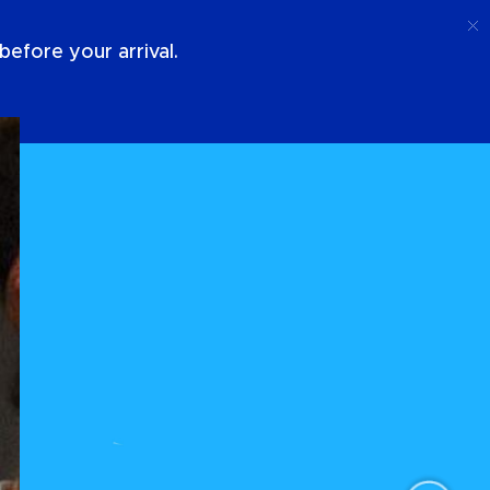
Appel
Connexion
À Propos De Nous
efore your arrival.