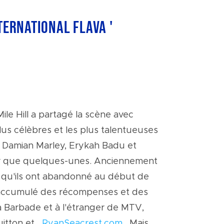
ternational Flava '
le Hill a partagé la scène avec
plus célèbres et les plus talentueuses
 Damian Marley, Erykah Badu et
r que quelques-unes. Anciennement
qu'ils ont abandonné au début de
t accumulé des récompenses et des
la Barbade et à l'étranger de MTV,
itton et
RyanSeacrest.com
. Mais