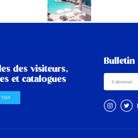
Bulletin
es des visiteurs,
es et catalogues
r tout