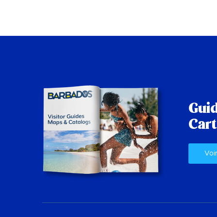
Guid
Cart
Voi