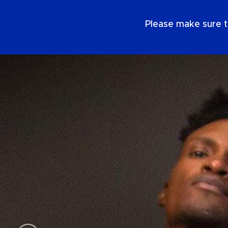
FR
Please make sure t