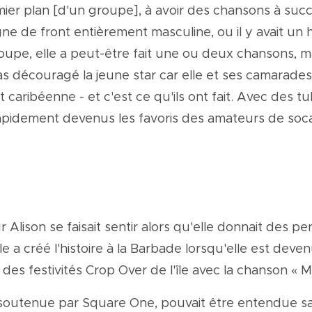
mier plan [d'un groupe], à avoir des chansons à succè
ne de front entièrement masculine, ou il y avait un ho
roupe, elle a peut-être fait une ou deux chansons, ma
as découragé la jeune star car elle et ses camarade
 caribéenne - et c'est ce qu'ils ont fait. Avec des 
apidement devenus les favoris des amateurs de soca
r Alison se faisait sentir alors qu'elle donnait des
elle a créé l'histoire à la Barbade lorsqu'elle est d
des festivités Crop Over de l'île avec la chanson « 
n, soutenue par Square One, pouvait être entendue sa