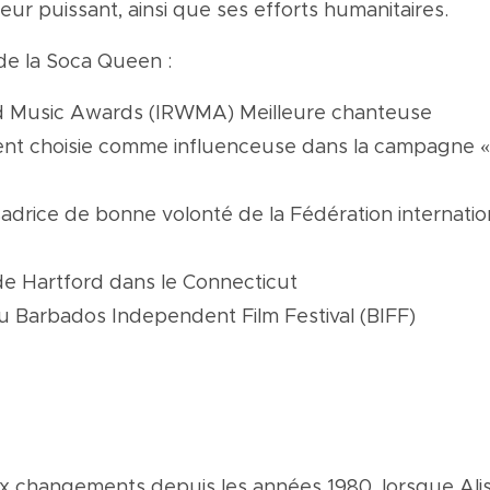
eur puissant, ainsi que ses efforts humanitaires.
de la Soca Queen :
ld Music Awards (IRWMA) Meilleure chanteuse
ment choisie comme influenceuse dans la campagne «
drice de bonne volonté de la Fédération internatio
le de Hartford dans le Connecticut
 du Barbados Independent Film Festival (BIFF)
 changements depuis les années 1980, lorsque Alis