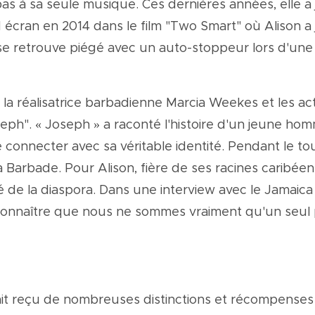
pas à sa seule musique. Ces dernières années, elle a j
écran en 2014 dans le film "Two Smart" où Alison a j
 se retrouve piégé avec un auto-stoppeur lors d'une 
c la réalisatrice barbadienne Marcia Weekes et les a
seph". « Joseph » a raconté l'histoire d'un jeune ho
connecter avec sa véritable identité. Pendant le tou
Barbade. Pour Alison, fière de ses racines caribéenne
de la diaspora. Dans une interview avec le Jamaica O
 reconnaître que nous ne sommes vraiment qu'un seul 
ait reçu de nombreuses distinctions et récompenses au