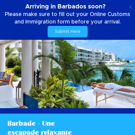
FR
Arriving in Barbados soon?
Please make sure to fill out your Online Customs
and Immigration form before your arrival.
Submit Here
Barbade - Une
escapade relaxante