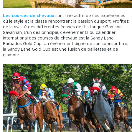
Les courses de chevaux
sont une autre de ces expériences
où le style et la classe rencontrent la passion du sport. Profitez
de la rivalité des différentes écuries de l'historique Garrison
Savannah. L'un des principaux événements du calendrier
international des courses de chevaux est la Sandy Lane
Barbados Gold Cup. Un événement digne de son sponsor titre,
la Sandy Lane Gold Cup est une fusion de paillettes et de
glamour.