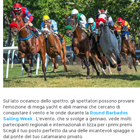
Sul lato oceanico dello spettro, gli spettatori possono provare
l'emozione di mega yacht e abili marinai che cercano di
conquistare il vento e le onde durante la
Round Barbados
Sailing Week
. L'evento, che si svolge a gennaio, vede molti
partecipanti regionali e internazionali in lizza per i primi premi.
Scegli il tuo posto perfetto da una delle incantevoli spiagge o
dal ponte del tuo catamarano privato.