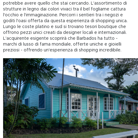
potrebbe avere quello che stai cercando. L'assortimento di
strutture in legno dai colori vivaci tra il bel fogliame cattura
l'occhio e l'immaginazione. Percorri i sentieri tra i negozi e
goditi l'oasi offerta da questa esperienza di shopping unica.
Lungo le coste platino e sud si trovano tesori boutique che
offrono pezzi unici creati da designer locali e internazionali.
L'acquirente esigente scoprirà che Barbados ha tutto -
marchi di lusso di fama mondiale, offerte uniche e gioielli
preziosi - offrendo un'esperienza di shopping incredibile.