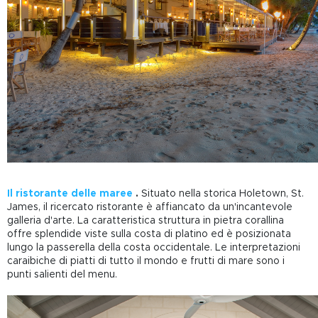
Il ristorante delle maree
.
Situato nella storica Holetown, St.
James, il ricercato ristorante è affiancato da un'incantevole
galleria d'arte. La caratteristica struttura in pietra corallina
offre splendide viste sulla costa di platino ed è posizionata
lungo la passerella della costa occidentale. Le interpretazioni
caraibiche di piatti di tutto il mondo e frutti di mare sono i
punti salienti del menu.