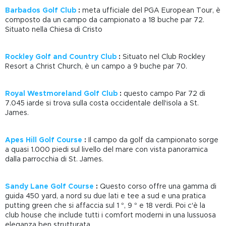
Barbados Golf Club
:
meta ufficiale del PGA European Tour, è
composto da un campo da campionato a 18 buche par 72.
Situato nella Chiesa di Cristo
Rockley Golf and Country Club
:
Situato nel Club Rockley
Resort a Christ Church, è un campo a 9 buche par 70.
Royal Westmoreland Golf Club
:
questo campo Par 72 di
7.045 iarde si trova sulla costa occidentale dell'isola a St.
James.
Apes Hill Golf Course
:
Il campo da golf da campionato sorge
a quasi 1.000 piedi sul livello del mare con vista panoramica
dalla parrocchia di St. James.
Sandy Lane Golf Course
:
Questo corso offre una gamma di
guida 450 yard, a nord su due lati e tee a sud e una pratica
putting green che si affaccia sul 1
°,
9
°
e
18
verdi. Poi c'è la
club house che include tutti i comfort moderni in una lussuosa
eleganza ben strutturata.