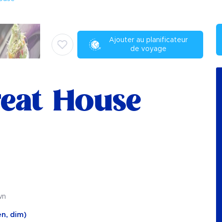
Ajouter au planificateur
de voyage
reat House
wn
en, dim)