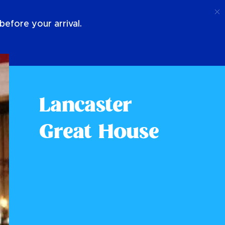
Appel
Connexion
À Propos De Nous
efore your arrival.
Lancaster
Great House