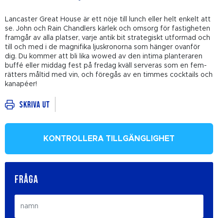
Lancaster Great House är ett nöje till lunch eller helt enkelt att
se. John och Rain Chandlers kärlek och omsorg för fastigheten
framgår av alla platser, varje antik bit strategiskt utformad och
till och med i de magnifika ljuskronorna som hänger ovanför
dig. Du kommer att bli lika wowed av den intima planteraren
buffé eller middag fest på fredag kväll serveras som en fem-
rätters måltid med vin, och föregås av en timmes cocktails och
kanapéer!
Skriva ut
KONTROLLERA TILLGÄNGLIGHET
FRÅGA