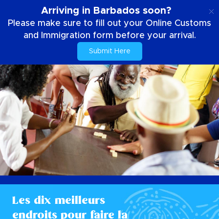
FR
Arriving in Barbados soon?
Please make sure to fill out your Online Customs
and Immigration form before your arrival.
Submit Here
Les dix meilleurs
endroits pour faire la