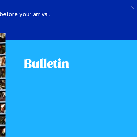
Appel
Connexion
À Propos De Nous
efore your arrival.
Bulletin