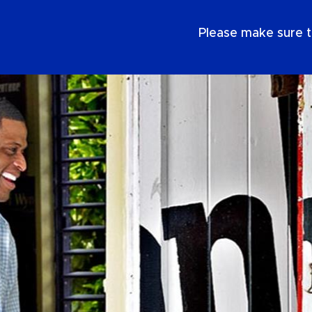
FR
Please make sure t