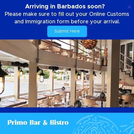
FR
Arriving in Barbados soon?
Please make sure to fill out your Online Customs
and Immigration form before your arrival.
Submit Here
Primo Bar & Bistro