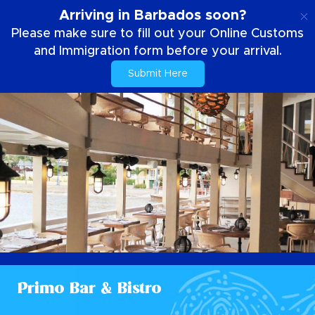
SE
Arriving in Barbados soon?
Please make sure to fill out your Online Customs
and Immigration form before your arrival.
Submit Here
Primo Bar & Bistro