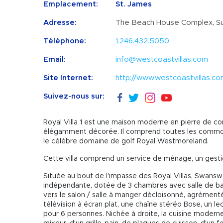
Emplacement:
St. James
Adresse:
The Beach House Complex, Su
Téléphone:
1.246.432.5050
Email:
info@westcoastvillas.com
Site Internet:
http://www.westcoastvillas.c
Suivez-nous sur:
Royal Villa 1 est une maison moderne en pierre de c
élégamment décorée. Il comprend toutes les commodi
le célèbre domaine de golf Royal Westmoreland.
Cette villa comprend un service de ménage, un gestio
Située au bout de l'impasse des Royal Villas, Swansw
indépendante, dotée de 3 chambres avec salle de bains 
vers le salon / salle à manger décloisonné, agrément
télévision à écran plat, une chaîne stéréo Bose, un l
pour 6 personnes. Nichée à droite, la cuisine modern