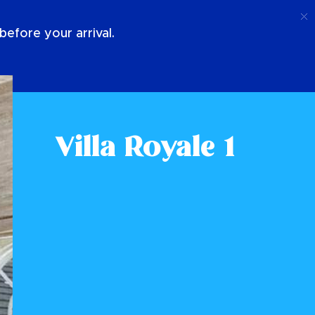
Appel
Connexion
À Propos De Nous
efore your arrival.
Villa Royale 1