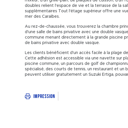
mixeur, d'un grille-pain, de plaques de cuisson, d'un 
doubles relient l'espace de vie et la terrasse de la 
supplémentaires Tout l'étage supérieur offre une vue s
mer des Caraïbes.
Au rez-de-chaussée, vous trouverez la chambre princ
d'une salle de bains privative avec une double vasqu
commune menant directement à la grande piscine pri
de bains privative avec double vasque.
Les clients bénéficient d'un accès facile à la plage d
Cette adhésion est accessible via une navette sur p
piscine commune, un parcours de golf de championna
spécialisé, des courts de tennis, un restaurant et un b
peuvent utiliser gratuitement un Suzuki Ertiga, pouvan
Impression