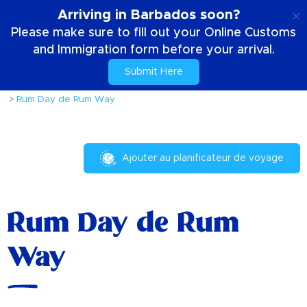
FR
Arriving in Barbados soon?
Please make sure to fill out your Online Customs
and Immigration form before your arrival.
Submit Here
Accueil
Choses à faire
Événements et festivals
Rum Day de Rum Way
Ajouter au planificateur de voyage
Rum Day de Rum
Way