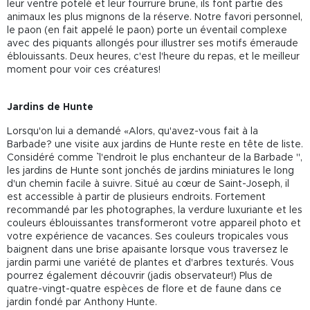
leur ventre potelé et leur fourrure brune, ils font partie des
animaux les plus mignons de la réserve. Notre favori personnel,
le paon (en fait appelé le paon) porte un éventail complexe
avec des piquants allongés pour illustrer ses motifs émeraude
éblouissants. Deux heures, c'est l'heure du repas, et le meilleur
moment pour voir ces créatures!
Jardins de Hunte
Lorsqu'on lui a demandé «Alors, qu'avez-vous fait à la
Barbade? une visite aux jardins de Hunte reste en tête de liste.
Considéré comme `` l'endroit le plus enchanteur de la Barbade '',
les jardins de Hunte sont jonchés de jardins miniatures le long
d'un chemin facile à suivre. Situé au cœur de Saint-Joseph, il
est accessible à partir de plusieurs endroits. Fortement
recommandé par les photographes, la verdure luxuriante et les
couleurs éblouissantes transformeront votre appareil photo et
votre expérience de vacances. Ses couleurs tropicales vous
baignent dans une brise apaisante lorsque vous traversez le
jardin parmi une variété de plantes et d'arbres texturés. Vous
pourrez également découvrir (jadis observateur!) Plus de
quatre-vingt-quatre espèces de flore et de faune dans ce
jardin fondé par Anthony Hunte.