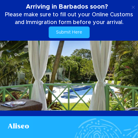
NL
Arriving in Barbados soon?
Please make sure to fill out your Online Customs
and Immigration form before your arrival.
Submit Here
Aliseo