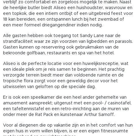
verblijf zo comfortabel en zorgeloos mogelijk te maken. Naast
de heerlijke butler biedt Aliseo een huishoudster, wasvrouw en
een topkok, die een intiem ontbijt of een uitgebreid feest voor
18 kan bereiden, een ontspannen lunch bij het zwembad of
een meer formeel driegangendiner indien nodig.
Alle gasten hebben ook toegang tot Sandy Lane naar de
strandfaciliteit waar ze zijn voorzien van ligbedden en parasols.
Gasten kunnen op reservering ook gebruikmaken van de
bekroonde golfbaan, restaurants en spa van het hotel.
Aliseo is de perfecte locatie voor een huwelijksreceptie, wat
een ideale plek om je reis samen te beginnen. Het prachtig
verzorgde terrein biedt meer dan voldoende ruimte en de
tropische flora zorgt voor een geweldig decor voor het
uitwisselen van geloften op die speciale dag.
Er is ook een speelkamer die een heel ander gehemelte van
amusement aanspreekt; uitgerust met een pool- / casinotafel,
een tafeltennistafel en een retro-inrichting aan de muren van
onder meer de Rat Pack en kunstenaar Arthur Sarnoff.
Voor al diegenen die op vakantie zijn en in het comfort van hun
eigen huis in vorm willen blijven, is er een eigen fitnessruimte