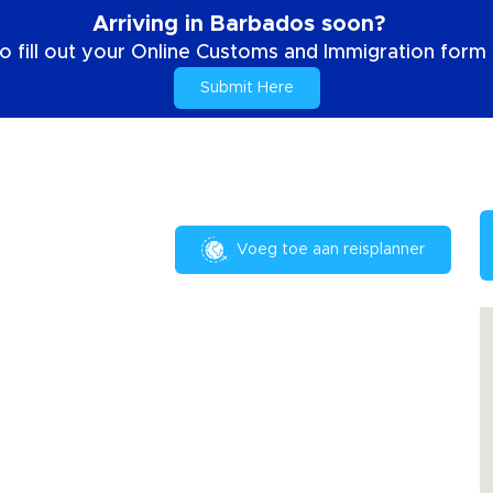
Arriving in Barbados soon?
o fill out your Online Customs and Immigration form b
Submit Here
Voeg toe aan reisplanner