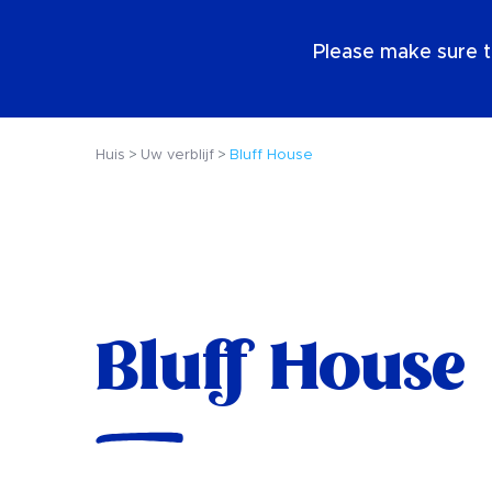
NL
Please make sure t
Huis
Uw verblijf
Bluff House
Bluff House