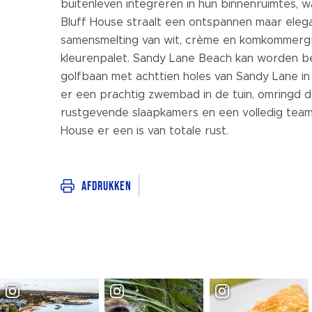
buitenleven integreren in hun binnenruimtes, wat
Bluff House straalt een ontspannen maar elegan
samensmelting van wit, crème en komkommergro
kleurenpalet. Sandy Lane Beach kan worden ber
golfbaan met achttien holes van Sandy Lane in d
er een prachtig zwembad in de tuin, omringd do
rustgevende slaapkamers en een volledig team
House er een is van totale rust.
Afdrukken