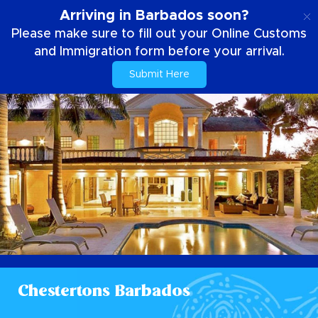
NL
Arriving in Barbados soon?
Please make sure to fill out your Online Customs
and Immigration form before your arrival.
Submit Here
Chestertons Barbados