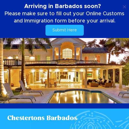
PT
Arriving in Barbados soon?
Please make sure to fill out your Online Customs
and Immigration form before your arrival.
Submit Here
Chestertons Barbados