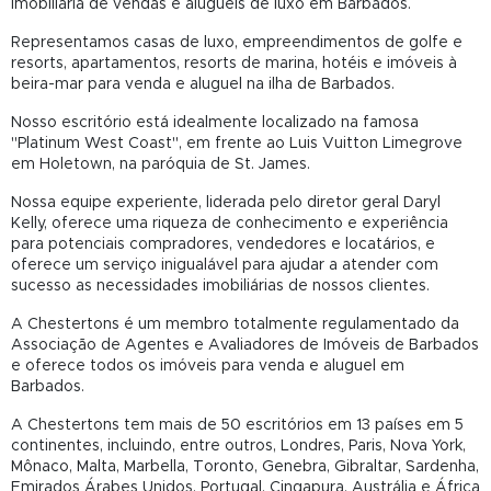
imobiliária de vendas e aluguéis de luxo em Barbados.
Representamos casas de luxo, empreendimentos de golfe e
resorts, apartamentos, resorts de marina, hotéis e imóveis à
beira-mar para venda e aluguel na ilha de Barbados.
Nosso escritório está idealmente localizado na famosa
"Platinum West Coast", em frente ao Luis Vuitton Limegrove
em Holetown, na paróquia de St. James.
Nossa equipe experiente, liderada pelo diretor geral Daryl
Kelly, oferece uma riqueza de conhecimento e experiência
para potenciais compradores, vendedores e locatários, e
oferece um serviço inigualável para ajudar a atender com
sucesso as necessidades imobiliárias de nossos clientes.
A Chestertons é um membro totalmente regulamentado da
Associação de Agentes e Avaliadores de Imóveis de Barbados
e oferece todos os imóveis para venda e aluguel em
Barbados.
A Chestertons tem mais de 50 escritórios em 13 países em 5
continentes, incluindo, entre outros, Londres, Paris, Nova York,
Mônaco, Malta, Marbella, Toronto, Genebra, Gibraltar, Sardenha,
Emirados Árabes Unidos, Portugal, Cingapura, Austrália e África