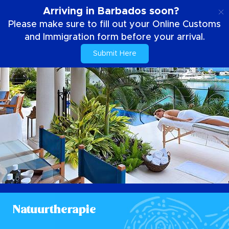
NL
Arriving in Barbados soon?
Please make sure to fill out your Online Customs
and Immigration form before your arrival.
Submit Here
Natuurtherapie