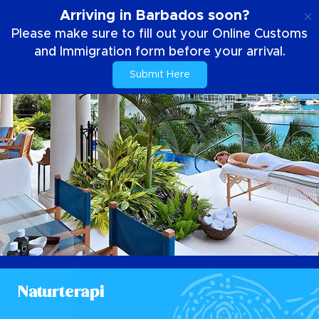
SE
Arriving in Barbados soon?
Please make sure to fill out your Online Customs
and Immigration form before your arrival.
Submit Here
Naturterapi