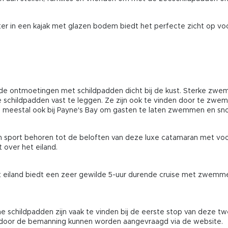
ter in een kajak met glazen bodem biedt het perfecte zicht op 
 de ontmoetingen met schildpadden dicht bij de kust. Sterke zw
 schildpadden vast te leggen. Ze zijn ook te vinden door te zwem
n meestal ook bij Payne's Bay om gasten te laten zwemmen en snorke
en sport behoren tot de beloften van deze luxe catamaran met voo
 over het eiland.
et eiland biedt een zeer gewilde 5-uur durende cruise met zwem
e schildpadden zijn vaak te vinden bij de eerste stop van deze t
 door de bemanning kunnen worden aangevraagd via de website.