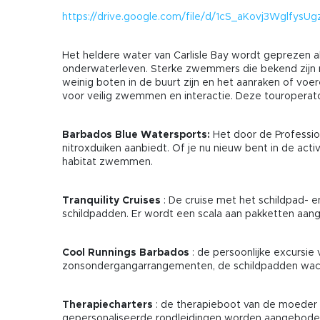
https://drive.google.com/file/d/1cS_aKovj3Wglfys
Het heldere water van Carlisle Bay wordt geprezen al
onderwaterleven. Sterke zwemmers die bekend zijn me
weinig boten in de buurt zijn en het aanraken of vo
voor veilig zwemmen en interactie. Deze touroperato
Barbados Blue Watersports:
Het door de Profession
nitroxduiken aanbiedt. Of je nu nieuw bent in de activ
habitat zwemmen.
Tranquility Cruises
: De cruise met het schildpad-
schildpadden. Er wordt een scala aan pakketten aange
Cool Runnings Barbados
: de persoonlijke excursi
zonsondergangarrangementen, de schildpadden wac
Therapiecharters
: de therapieboot van de moeder 
gepersonaliseerde rondleidingen worden aangeboden