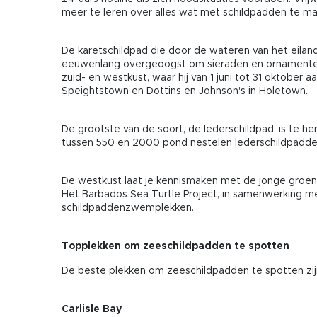
meer te leren over alles wat met schildpadden te ma
De karetschildpad die door de wateren van het eiland 
eeuwenlang overgeoogst om sieraden en ornamenten t
zuid- en westkust, waar hij van 1 juni tot 31 oktober
Speightstown en Dottins en Johnson's in Holetown.
De grootste van de soort, de lederschildpad, is te h
tussen 550 en 2000 pond nestelen lederschildpadden aa
De westkust laat je kennismaken met de jonge groene
Het Barbados Sea Turtle Project, in samenwerking m
schildpaddenzwemplekken.
Topplekken om zeeschildpadden te spotten
De beste plekken om zeeschildpadden te spotten zijn C
Carlisle Bay