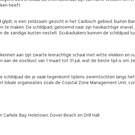
ken heeft.
glijdt, is een zeldzaam gezicht in het Caribisch gebied, buiten Ba
e maken. De schildpad, genoemd naar zijn havikachtige snavel, v
 aan de zandige kusten nestelt. Scubaduikers kunnen de schildpad tu
erkennen aan zijn zwarte leerachtige schaal met witte vlekken en s
n de oostkust van 1 maart tot 31 juli, wat de beste tijd is om ze
 schildpad die je vaak tegenkomt tijdens zwemtochten langs het G
et lokale organisaties zoals de Coastal Zone Management Unit, 
arlisle Bay, Holetown, Dover Beach en Drill Hall.