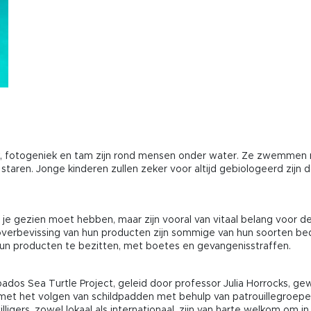
 fotogeniek en tam zijn rond mensen onder water. Ze zwemmen rus
taren. Jonge kinderen zullen zeker voor altijd gebiologeerd zijn 
 gezien moet hebben, maar zijn vooral van vitaal belang voor de b
verbevissing van hun producten zijn sommige van hun soorten bed
hun producten te bezitten, met boetes en gevangenisstraffen.
ados Sea Turtle Project, geleid door professor Julia Horrocks, g
g met het volgen van schildpadden met behulp van patrouillegroe
willigers, zowel lokaal als internationaal, zijn van harte welkom o