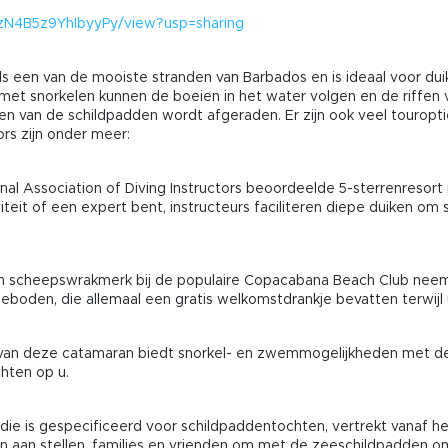
UgzN4B5z9YhIbyyPy/view?usp=sharing
s een van de mooiste stranden van Barbados en is ideaal voor duik
t snorkelen kunnen de boeien in het water volgen en de riffen ver
eren van de schildpadden wordt afgeraden. Er zijn ook veel tourop
rs zijn onder meer:
al Association of Diving Instructors beoordeelde 5-sterrenresort is
iteit of een expert bent, instructeurs faciliteren diepe duiken om s
 en scheepswrakmerk bij de populaire Copacabana Beach Club ne
boden, die allemaal een gratis welkomstdrankje bevatten terwijl u
e van deze catamaran biedt snorkel- en zwemmogelijkheden met de
hten op u.
die is gespecificeerd voor schildpaddentochten, vertrekt vanaf h
 aan stellen, families en vrienden om met de zeeschildpadden om