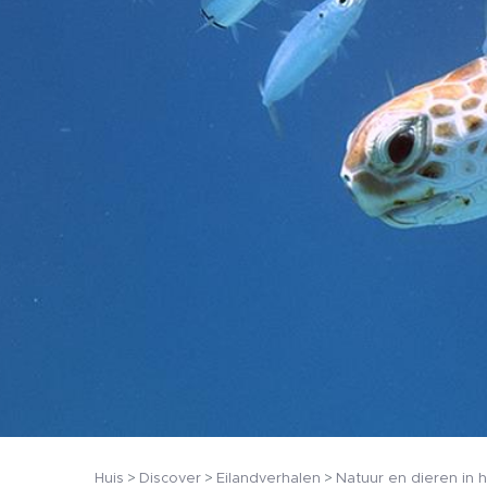
Huis
Discover
Eilandverhalen
Natuur en dieren in h