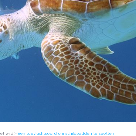
et wild
Een toevluchtsoord om schildpadden te spotten