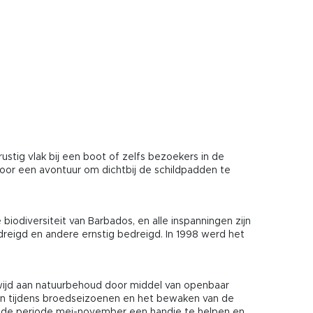
tig vlak bij een boot of zelfs bezoekers in de
door een avontuur om dichtbij de schildpadden te
iodiversiteit van Barbados, en alle inspanningen zijn
reigd en andere ernstig bedreigd. In 1998 werd het
ewijd aan natuurbehoud door middel van openbaar
pen tijdens broedseizoenen en het bewaken van de
m in de periode mei-november een handje te helpen en