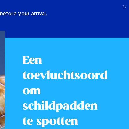
Telefoongesprek
Log In
Over Ons
efore your arrival.
Een
toevluchtsoord
om
schildpadden
te spotten