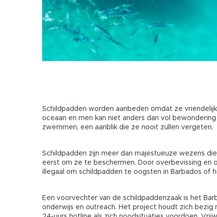
Schildpadden worden aanbeden omdat ze vriendelijk,
oceaan en men kan niet anders dan vol bewondering s
zwemmen, een aanblik die ze nooit zullen vergeten.
Schildpadden zijn meer dan majestueuze wezens die je
eerst om ze te beschermen. Door overbevissing en o
illegaal om schildpadden te oogsten in Barbados of 
Een voorvechter van de schildpaddenzaak is het Barb
onderwijs en outreach. Het project houdt zich bezi
24-uurs hotline als zich noodsituaties voordoen. Vrij