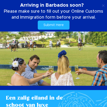
NL
Arriving in Barbados soon?
Please make sure to fill out your Online Customs
and Immigration form before your arrival.
Submit Here
Een zalig eiland in de
schoot van luxe