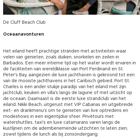
De Cluff Beach Club
Oceaanavonturen
Het eiland heeft prachtige stranden met activiteiten waar
velen van genieten, zoals duiken, snorkelen en zeilen in
Barbados. Een meer intieme tijd op het water wordt ervaren in
de faciliteiten van wereldklasse van Port Ferdinand en St.
Peter's Bay, aangezien de luxe jachthaven is gekroond tot een
van de mooiste jachthavens in het Caribisch gebied. Port St.
Charles is een ander stukje paradijs van het eiland met zijn
jachtclub, keuken en villa's langs de lagune of met uitzicht op
de oceaan. Daarnaast is de eerste luxe strandclub van het
eiland, Nikki Beach, uitgerust met VIP Cabanas en uitgebreide
eet- en drankmenu's om te genieten van live optredens en
modeshows in een eigentijdse sfeer. Privétours met
watershuttles, taxi's en luxe catamarans varen langs de
kustlijnen om de adembenemende uitzichten te laten zien,
zowel tijdens de lunch als bij zonsondergang.