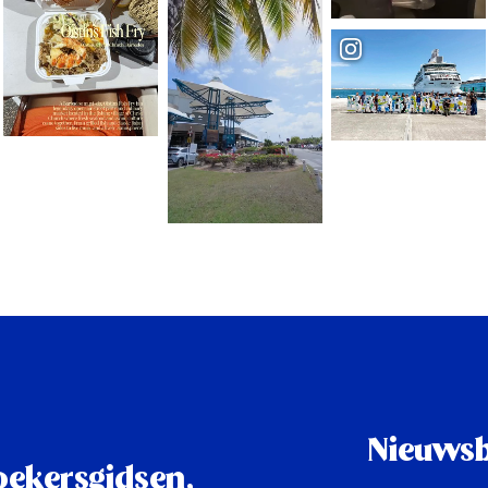
Nieuwsb
oekersgidsen,