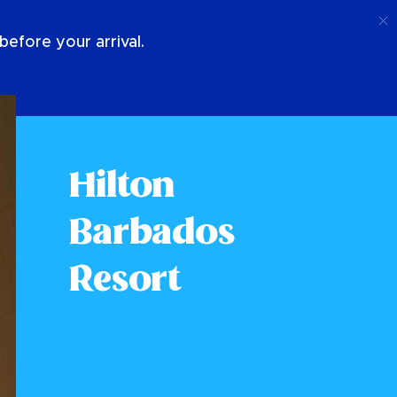
Telefoongesprek
Log In
Over Ons
efore your arrival.
Hilton
Barbados
Resort