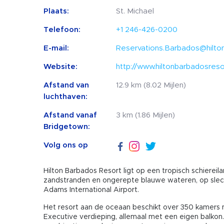
Plaats:
St. Michael
Telefoon:
+1 246-426-0200
E-mail:
Reservations.Barbados@hilto
Website:
http://www.hiltonbarbadosres
Afstand van
12.9 km (8.02 Mijlen)
luchthaven:
Afstand vanaf
3 km (1.86 Mijlen)
Bridgetown:
Volg ons op
Hilton Barbados Resort ligt op een tropisch schier
zandstranden en ongerepte blauwe wateren, op slech
Adams International Airport.
Het resort aan de oceaan beschikt over 350 kamers 
Executive verdieping, allemaal met een eigen balkon