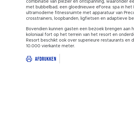
combinatie van plezier en ontspanning, waaronder e
met bubbelbad, een gloednieuwe eForea: spa in het H
ultramoderne fitnessruimte met apparatuur van Preco
crosstrainers, loopbanden, ligfietsen en adaptieve b
Bovendien kunnen gasten een bezoek brengen aan het
koloniaal fort op het terrein van het resort en onde
Resort beschikt ook over superieure restaurants en
10.000 vierkante meter.
Afdrukken