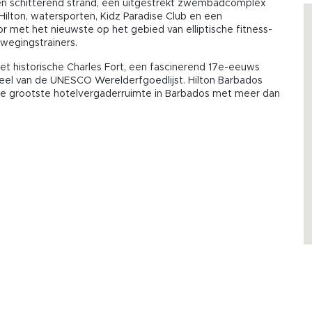
en schitterend strand, een uitgestrekt zwembadcomplex
ilton, watersporten, Kidz Paradise Club en een
r met het nieuwste op het gebied van elliptische fitness-
ewegingstrainers.
 historische Charles Fort, een fascinerend 17e-eeuws
rdeel van de UNESCO Werelderfgoedlijst. Hilton Barbados
 de grootste hotelvergaderruimte in Barbados met meer dan