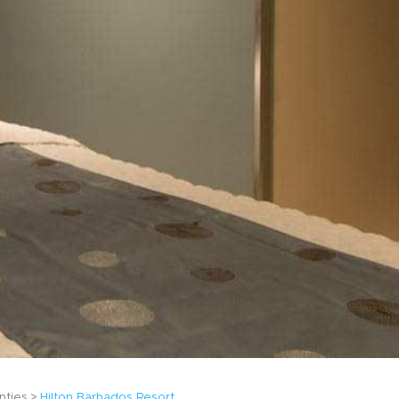
nties
Hilton Barbados Resort