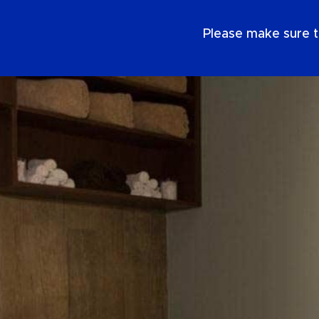
NL
Please make sure t