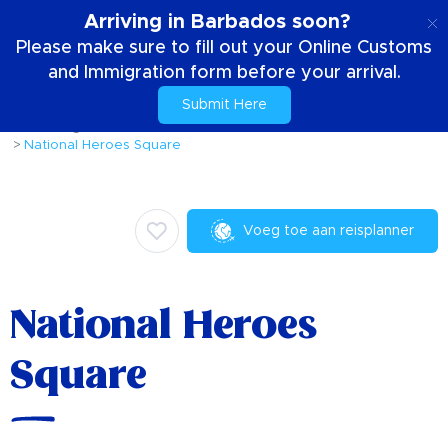
NL
Arriving in Barbados soon?
Please make sure to fill out your Online Customs
and Immigration form before your arrival.
Submit Here
Huis
Dingen om te doen
Activiteiten en attracties
National Heroes Square
Voeg toe aan reisplanner
National Heroes
Square