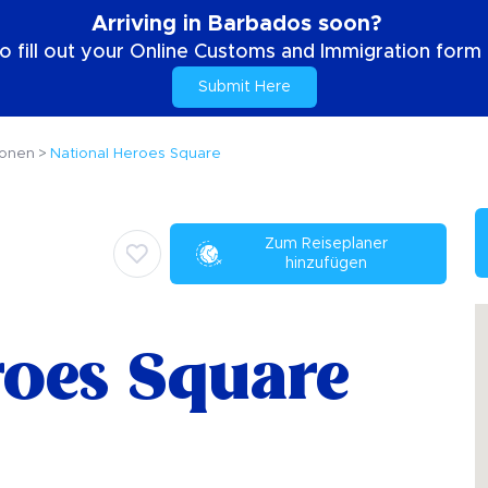
Arriving in Barbados soon?
o fill out your Online Customs and Immigration form b
Submit Here
ionen
National Heroes Square
Zum Reiseplaner
hinzufügen
roes Square