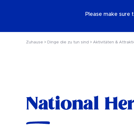
DE
Please make sure t
Zuhause
Dinge die zu tun sind
Aktivitäten & Attrakt
National He