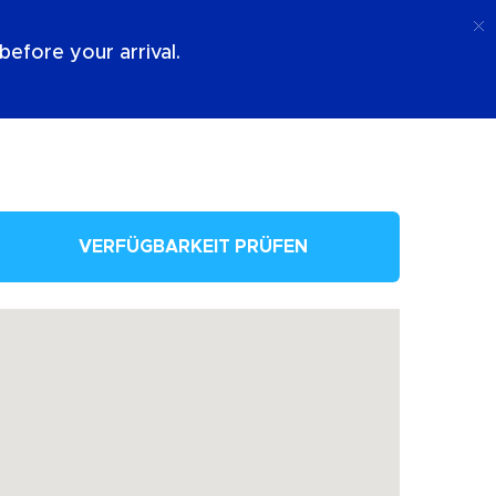
Anruf
Anmeldung
Über Uns
efore your arrival.
VERFÜGBARKEIT PRÜFEN