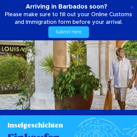
DE
Arriving in Barbados soon?
Please make sure to fill out your Online Customs
and Immigration form before your arrival.
Submit Here
Inselgeschichten