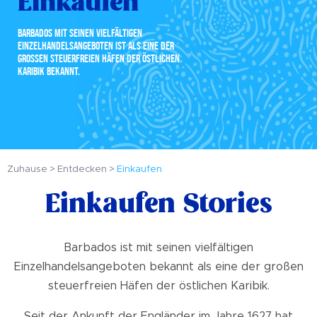
Einkaufen
BARBADOS MIT SEINEN VIELFÄLTIGEN
EINZELHANDELSANGEBOTEN IST ALS EINE DER
GROSSEN STEUERFREIEN HÄFEN DER ÖSTLICHEN K
ARIBIK BEKANNT.
Zuhause
Entdecken
Einkaufen
Einkaufen Stories
Barbados ist mit seinen vielfältigen
Einzelhandelsangeboten bekannt als eine der großen
steuerfreien Häfen der östlichen Karibik.
Seit der Ankunft der Engländer im Jahre 1627 hat