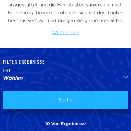
ausgestattet und die Fahrtkosten variieren je nach
Entfernung. Unsere Taxifahrer sind mit den Tarifen
bestens vertraut und bringen Sie gerne überall hin.
Weiterlesen
FILTER ERGEBNISSE
Ort:
Wählen
Suche
10
Von
Ergebnisse