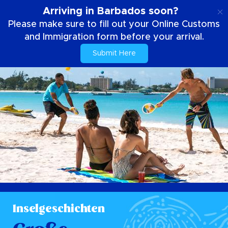
DE
Arriving in Barbados soon?
Please make sure to fill out your Online Customs
and Immigration form before your arrival.
Submit Here
Inselgeschichten