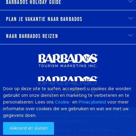
Barbados Holiday Guide
Plan je vakantie naar Barbados
Naar Barbados reizen
Door op deze site te surfen, accepteert u cookies die worden
gebruikt om onze diensten en marketing te verbeteren en te
personaliseren. Lees ons
Cookie-
en
Privacybeleid
voor meer
informatie over cookies die we gebruiken en wat we met uw
gegevens doen.
© 2026 Officiële website van Destination
Barbados
en Barbados
Tourism Marketing, Inc
Akkoord en sluiten
Over ons
Privacybeleid
Cookies
Sitemap