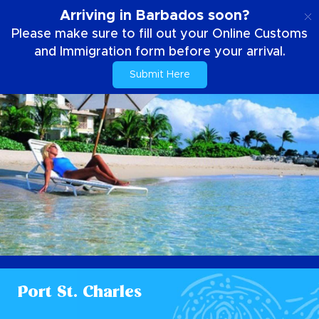
NL
Arriving in Barbados soon?
Please make sure to fill out your Online Customs
and Immigration form before your arrival.
Submit Here
Port St. Charles