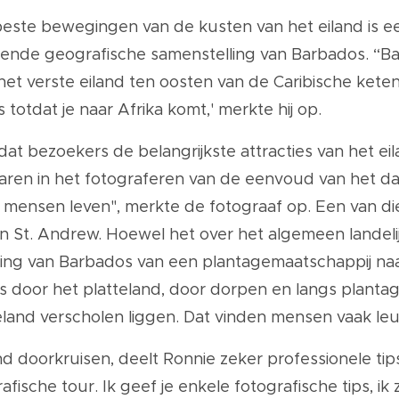
ste bewegingen van de kusten van het eiland is een
kende geografische samenstelling van Barbados. “Barb
ijn het verste eiland ten oosten van de Caribische ke
s totdat je naar Afrika komt,' merkte hij op.
at bezoekers de belangrijkste attracties van het eil
ren in het fotograferen van de eenvoud van het da
 mensen leven", merkte de fotograaf op. Een van di
 in St. Andrew. Hoewel het over het algemeen landelijk
ing van Barbados van een plantagemaatschappij naa
dus door het platteland, door dorpen en langs planta
eland verscholen liggen. Dat vinden mensen vaak leu
and doorkruisen, deelt Ronnie zeker professionele ti
afische tour. Ik geef je enkele fotografische tips, ik 