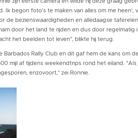
nnie zijn eerste camera en wilde hij deze graag geb
. Ik begon foto's te maken van alles om me heen', ve
or de bezienswaardigheden en alledaagse taferelen 
nam door het land te rijden en dus door regelmatig
acht het beelden tot leven", blikte hij terug.
de Barbados Rally Club en dit gaf hem de kans om dele
 mijl af tijdens weekendtrips rond het eiland. "Als 
agesporen, enzovoort," zei Ronnie.