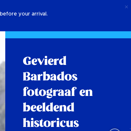
Telefoongesprek
Log In
Over Ons
efore your arrival.
Gevierd
Barbados
fotograaf en
beeldend
historicus