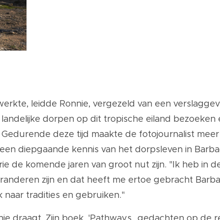
 werkte, leidde Ronnie, vergezeld van een verslaggeve
 landelijke dorpen op dit tropische eiland bezoeke
 Gedurende deze tijd maakte de fotojournalist meer d
een diepgaande kennis van het dorpsleven in Barbado
e de komende jaren van groot nut zijn. "Ik heb in d
randeren zijn en dat heeft me ertoe gebracht Barbad
 naar tradities en gebruiken."
nnie draagt. Zijn boek, 'Pathways...gedachten op de 