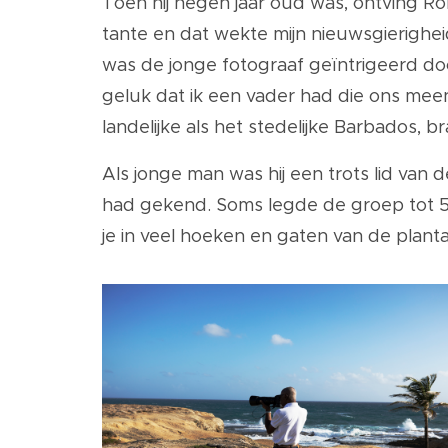
Toen hij negen jaar oud was, ontving Ro
tante en dat wekte mijn nieuwsgierigheid
was de jonge fotograaf geïntrigeerd do
geluk dat ik een vader had die ons mee
landelijke als het stedelijke Barbados, br
Als jonge man was hij een trots lid van 
had gekend. Soms legde de groep tot 500
je in veel hoeken en gaten van de plant