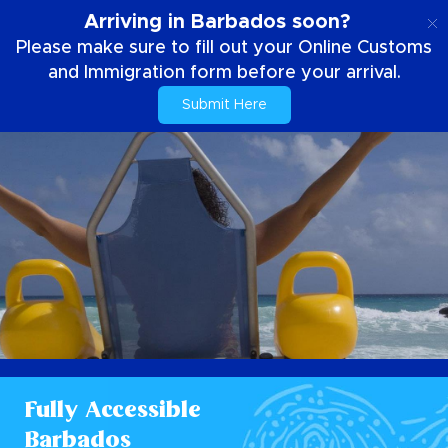
NL
Arriving in Barbados soon?
Please make sure to fill out your Online Customs
and Immigration form before your arrival.
Submit Here
Fully Accessible
Barbados