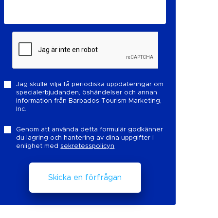
Jag skulle vilja få periodiska uppdateringar om
specialerbjudanden, öshändelser och annan
information från Barbados Tourism Marketing,
Inc.
Genom att använda detta formulär godkänner
du lagring och hantering av dina uppgifter i
enlighet med
sekretesspolicyn