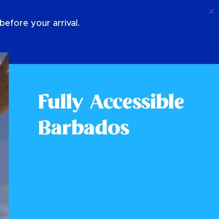
Ring Upp
Logga In
Om Oss
efore your arrival.
Fully Accessible
Barbados