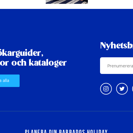
Nyhetsb
karguider,
or och kataloger
a alla
Planera din Barbados Holiday