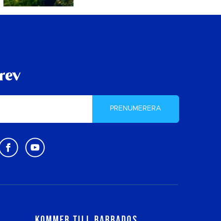
rev
PRENUMERERA
Kommer till Barbados