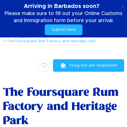
NL
Arriving in Barbados soon?
Please make sure to fill out your Online Customs
and Immigration form before your arrival.
Submit Here
Huis
Dingen om te doen
Activiteiten en attracties
The Foursquare Rum Factory and Heritage Park
Voeg toe aan reisplanner
The Foursquare Rum
Factory and Heritage
Park