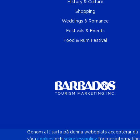
History & Culture
Shopping
Weddings & Romance
Festivals & Events
Food & Rum Festival
Genom att surfa på denna webbplats accepterar du co
© 2026 Officiell webbplats för Destination
Barbados
oc
våra
cookies
och
sekretesspolicy
för mer information