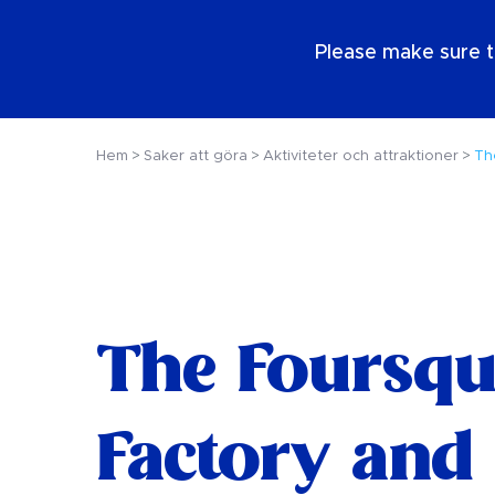
SE
Please make sure t
Hem
Saker att göra
Aktiviteter och attraktioner
Th
The Foursq
Factory and