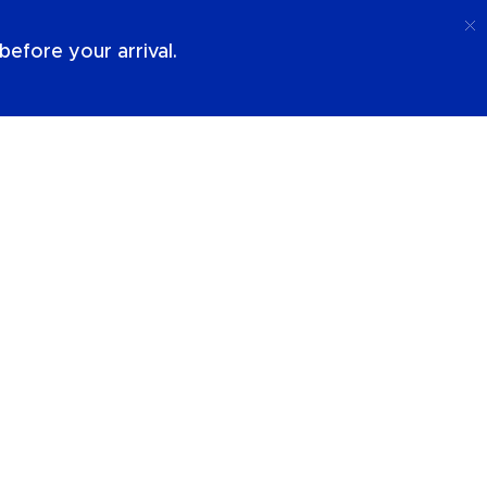
Ring Upp
Logga In
Om Oss
efore your arrival.