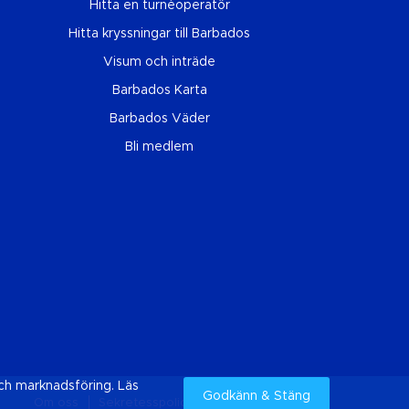
Hitta en turnéoperatör
Hitta kryssningar till Barbados
Visum och inträde
Barbados Karta
Barbados Väder
Bli medlem
ch marknadsföring. Läs
Godkänn & Stäng
Om oss
Sekretesspolicy
Cookies
Sitemap