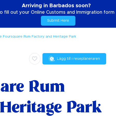
Arriving in Barbados soon?
o fill out your Online Customs and Immigration form b
Submit Here
e Foursquare Rum Factory and Heritage Park
Lägg till i reseplaneraren
uare Rum
 Heritage Park