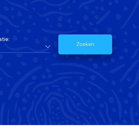
tie:
Zoeken