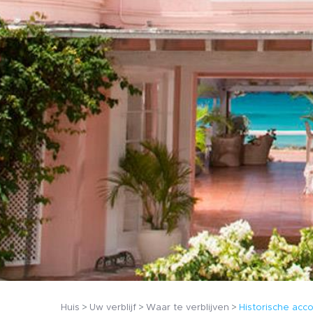
Huis
Uw verblijf
Waar te verblijven
Historische ac