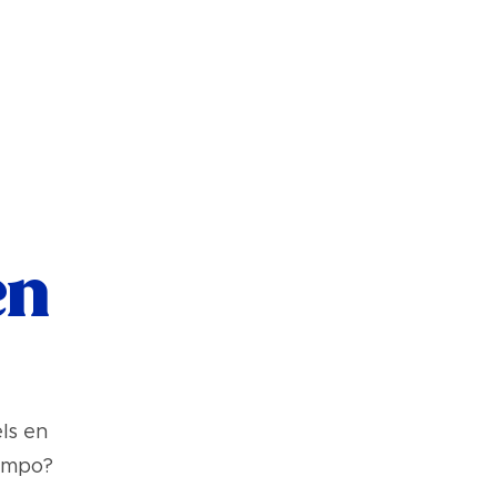
en
ls en
tempo?