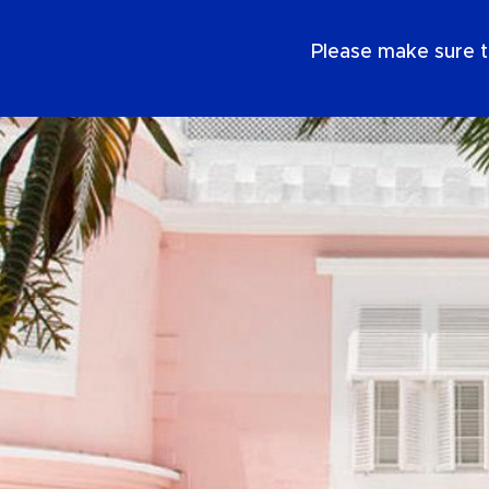
NL
Please make sure t