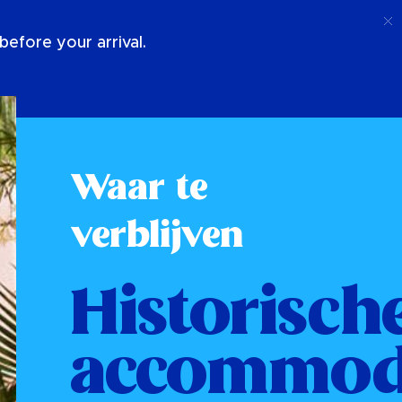
Telefoongesprek
Log In
Over Ons
efore your arrival.
Waar te
verblijven
Historisch
accommod