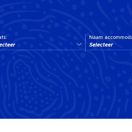
ats:
Naam accommoda
ecteer
Selecteer