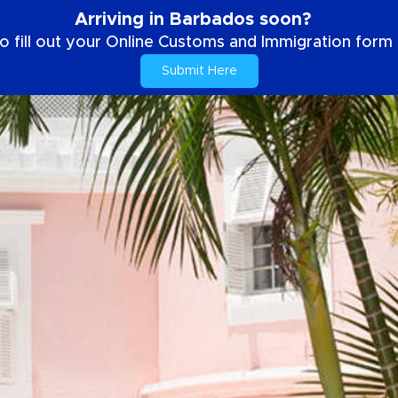
Arriving in Barbados soon?
o fill out your Online Customs and Immigration form b
Submit Here