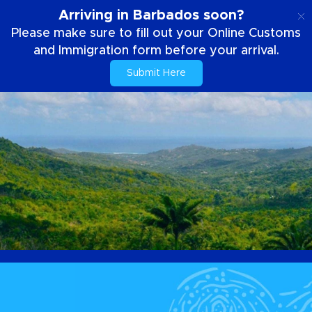
NL
Arriving in Barbados soon?
Please make sure to fill out your Online Customs
and Immigration form before your arrival.
Submit Here