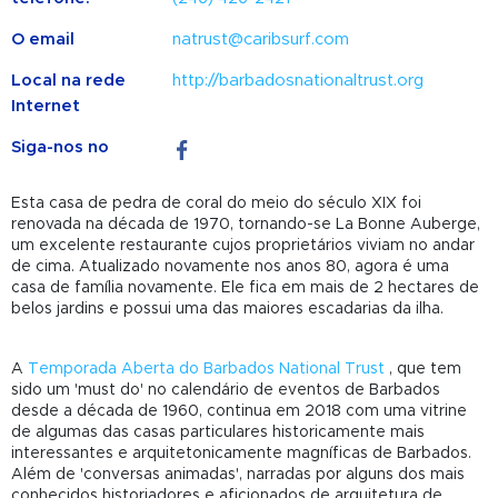
O email
natrust@caribsurf.com
Local na rede
http://barbadosnationaltrust.org
Internet
Siga-nos no
Esta casa de pedra de coral do meio do século XIX foi
renovada na década de 1970, tornando-se La Bonne Auberge,
um excelente restaurante cujos proprietários viviam no andar
de cima. Atualizado novamente nos anos 80, agora é uma
casa de família novamente. Ele fica em mais de 2 hectares de
belos jardins e possui uma das maiores escadarias da ilha.
A
Temporada Aberta do Barbados National Trust
, que tem
sido um 'must do' no calendário de eventos de Barbados
desde a década de 1960, continua em 2018 com uma vitrine
de algumas das casas particulares historicamente mais
interessantes e arquitetonicamente magníficas de Barbados.
Além de 'conversas animadas', narradas por alguns dos mais
conhecidos historiadores e aficionados de arquitetura de