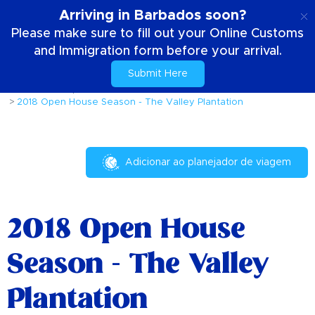
PT
Arriving in Barbados soon?
Please make sure to fill out your Online Customs
and Immigration form before your arrival.
Submit Here
Casa
Coisas para fazer
Eventos e Festivais
2018 Open House Season - The Valley Plantation
Adicionar ao planejador de viagem
2018 Open House
Season - The Valley
Plantation