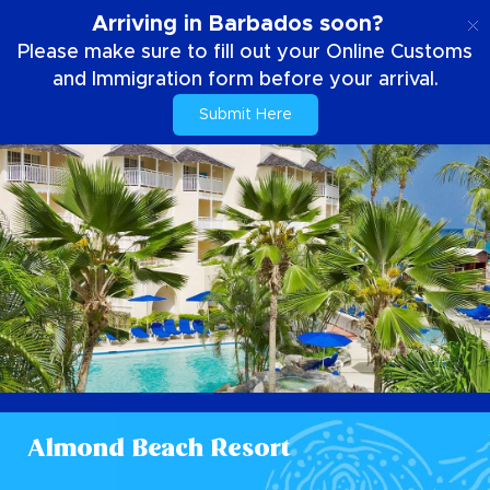
PT
Arriving in Barbados soon?
Please make sure to fill out your Online Customs
and Immigration form before your arrival.
Submit Here
Almond Beach Resort