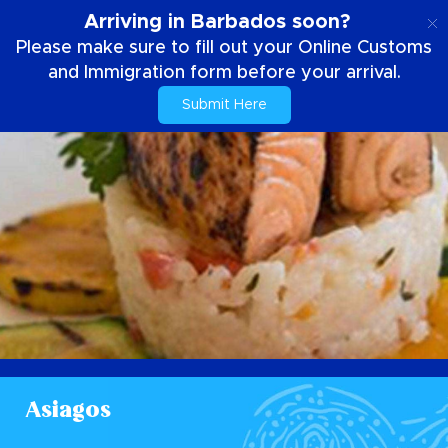
PT
Arriving in Barbados soon?
Please make sure to fill out your Online Customs
and Immigration form before your arrival.
Submit Here
Asiagos