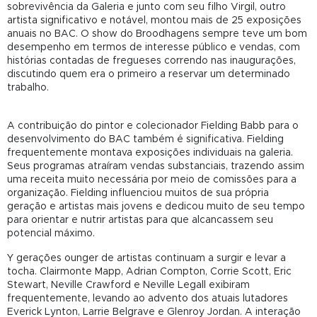
sobrevivência da Galeria e junto com seu filho Virgil, outro
artista significativo e notável, montou mais de 25 exposições
anuais no BAC. O show do Broodhagens sempre teve um bom
desempenho em termos de interesse público e vendas, com
histórias contadas de fregueses correndo nas inaugurações,
discutindo quem era o primeiro a reservar um determinado
trabalho.
A
contribuição do pintor e colecionador Fielding Babb para o
desenvolvimento do BAC também é significativa. Fielding
frequentemente montava exposições individuais na galeria.
Seus programas atraíram vendas substanciais, trazendo assim
uma receita muito necessária por meio de comissões para a
organização. Fielding influenciou muitos de sua própria
geração e artistas mais jovens e dedicou muito de seu tempo
para orientar e nutrir artistas para que alcancassem seu
potencial máximo.
Y
gerações ounger de artistas continuam a surgir e levar a
tocha. Clairmonte Mapp, Adrian Compton, Corrie Scott, Eric
Stewart, Neville Crawford e Neville Legall exibiram
frequentemente, levando ao advento dos atuais lutadores
Everick Lynton, Larrie Belgrave e Glenroy Jordan. A interação