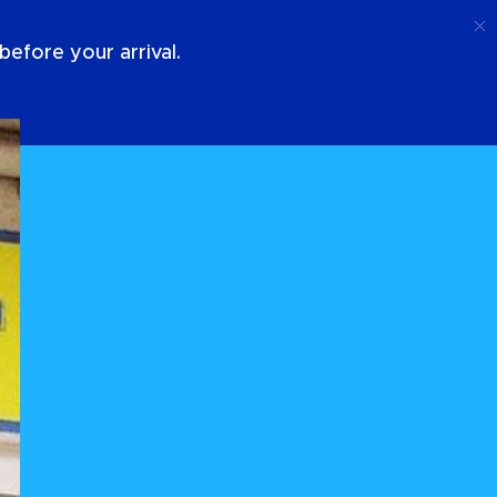
Ligar
Conecte-Se
Sobre Nós
efore your arrival.