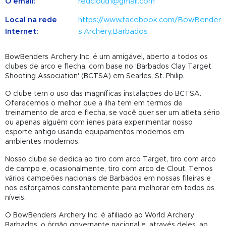
O email:
redcloud1@gmail.com
Local na rede
https://www.facebook.com/BowBender
Internet:
s.Archery.Barbados
BowBenders Archery Inc. é um amigável, aberto a todos os
clubes de arco e flecha, com base no 'Barbados Clay Target
Shooting Association' (BCTSA) em Searles, St. Philip.
O clube tem o uso das magníficas instalações do BCTSA.
Oferecemos o melhor que a ilha tem em termos de
treinamento de arco e flecha, se você quer ser um atleta sério
ou apenas alguém com ienes para experimentar nosso
esporte antigo usando equipamentos modernos em
ambientes modernos.
Nosso clube se dedica ao tiro com arco Target, tiro com arco
de campo e, ocasionalmente, tiro com arco de Clout. Temos
vários campeões nacionais de Barbados em nossas fileiras e
nos esforçamos constantemente para melhorar em todos os
níveis.
O BowBenders Archery Inc. é afiliado ao World Archery
Barbados, o órgão governante nacional e, através deles, ao