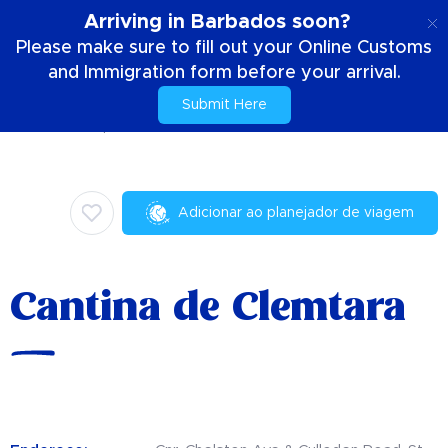
PT
Arriving in Barbados soon?
Please make sure to fill out your Online Customs
and Immigration form before your arrival.
Submit Here
Casa
Coisas para fazer
Culinária
Cantina de Clemtara
Adicionar ao planejador de viagem
Cantina de Clemtara