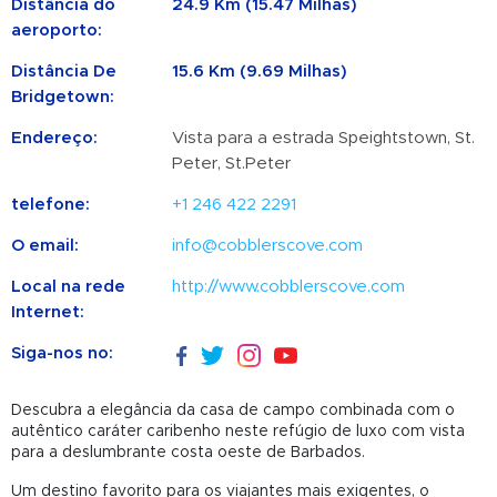
Distância do
24.9 Km (15.47 Milhas)
aeroporto:
Distância De
15.6 Km (9.69 Milhas)
Bridgetown:
Endereço:
Vista para a estrada Speightstown, St.
Peter, St.Peter
telefone:
+1 246 422 2291
O email:
info@cobblerscove.com
Local na rede
http://www.cobblerscove.com
Internet:
Siga-nos no:
Descubra a elegância da casa de campo combinada com o
autêntico caráter caribenho neste refúgio de luxo com vista
para a deslumbrante costa oeste de Barbados.
Um destino favorito para os viajantes mais exigentes, o