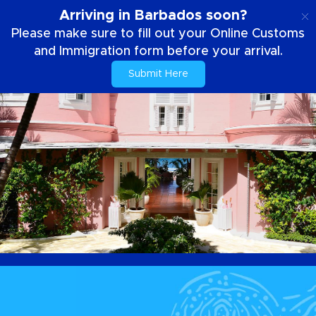
PT
Arriving in Barbados soon?
Please make sure to fill out your Online Customs
and Immigration form before your arrival.
Submit Here